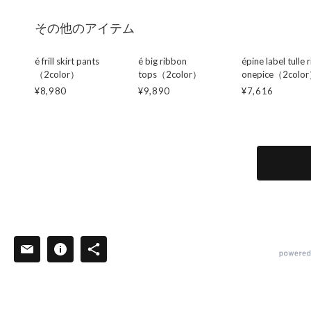
その他のアイテム
é frill skirt pants
é big ribbon
épine label tulle r
（2color）
tops（2color）
onepice（2colo
¥8,980
¥9,890
¥7,616
powered