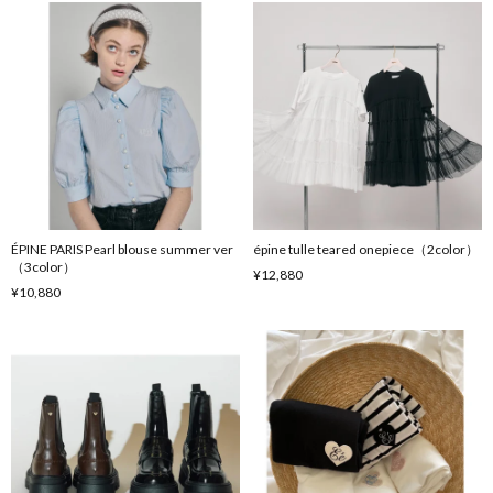
ÉPINE PARIS Pearl blouse summer ver
épine tulle teared onepiece（2color）
（3color）
¥12,880
¥10,880