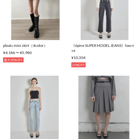
pleats mini skirt（4color）
《épine SUPER MODEL JEANS》low ri
se
¥4,186 〜 ¥5,980
¥10,304
最大30%OFF
20%OFF