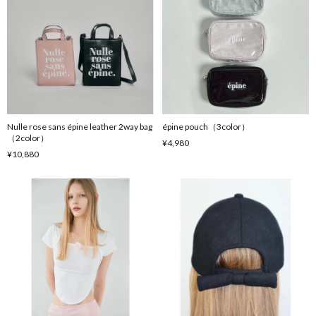
Nulle rose sans épine leather 2way bag
épine pouch（3color）
（2color）
¥4,980
¥10,880