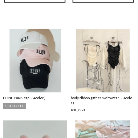
ÉPINE PARIS cap（4color）
body ribbon gather swimwear（3colo
r）
SOLD OUT
¥10,880