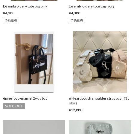
Eé embroidery tote bag pink
Eé embroidery tote bag ivory
¥4,380
¥4,380
予約販売
予約販売
épine logo enamel 2way bag
é Heart pouch shoulder strap bag （3c
olor）
SOLD OUT
¥12,880