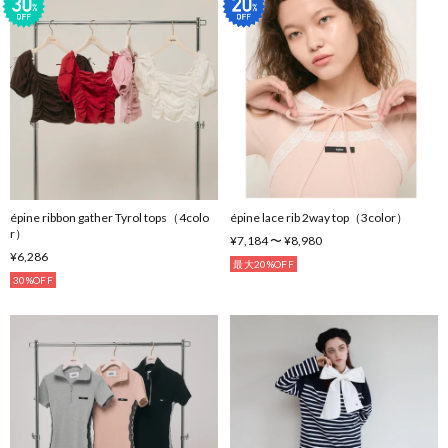
épine ribbon gather Tyrol tops（4colo
épine lace rib 2way top（3color）
r）
¥7,184 〜 ¥8,980
¥6,286
最大20%OFF
30%OFF