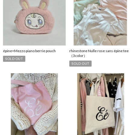
épine×Mezzo piano berrie pouch
rhinestone Nulle rose sans épine tee
（3color）
SOLD OUT
SOLD OUT