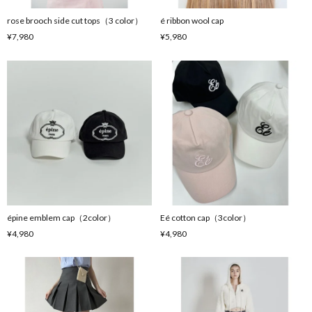
rose brooch side cut tops（3 color）
é ribbon wool cap
¥7,980
¥5,980
épine emblem cap（2color）
Eé cotton cap（3color）
¥4,980
¥4,980