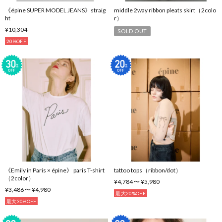
《épine SUPER MODEL JEANS》straig
middle 2way ribbon pleats skirt（2colo
ht
r）
¥10,304
SOLD OUT
20%OFF
《Emily in Paris × épine》 paris T-shirt
tattoo tops（ribbon/dot）
（2color）
¥4,784 〜 ¥5,980
¥3,486 〜 ¥4,980
最大20%OFF
最大30%OFF