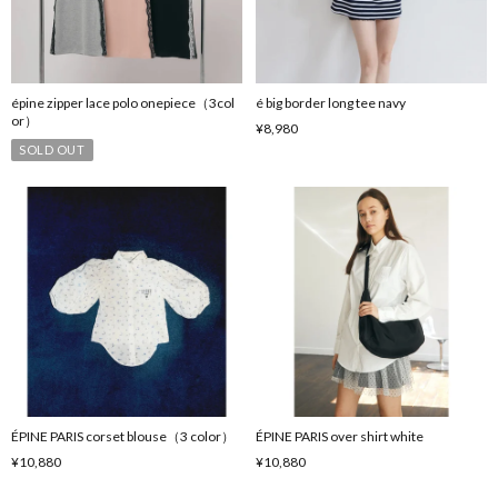
épine zipper lace polo onepiece（3col
é big border long tee navy
or）
¥8,980
SOLD OUT
ÉPINE PARIS corset blouse（3 color）
ÉPINE PARIS over shirt white
¥10,880
¥10,880