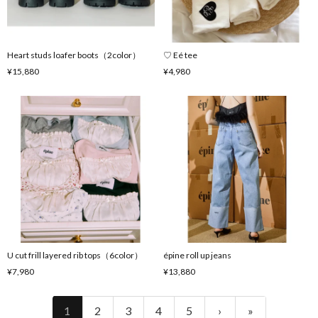
Heart studs loafer boots（2color）
♡ Eé tee
¥15,880
¥4,980
U cut frill layered rib tops（6color）
épine roll up jeans
¥7,980
¥13,880
1
2
3
4
5
›
»