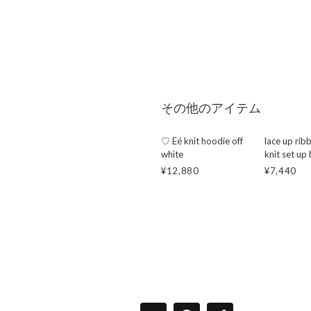
その他のアイテム
♡ Eé knit hoodie off
lace up ribbo
white
knit set up
¥12,880
¥7,440