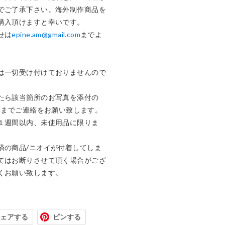
でご了承下さい。海外制作商品を
購入頂けますと幸いです。

せは
epine.am@gmail.com
までよ
は一切受け付けておりませんので
たら該当箇所のお写真を添付の
m
までご連絡をお願い致します。

１週間以内、未使用品に限りま
済の商品/ニオイが付着してしま
てはお断りさせて頂く場合がござ
くお願い致します。
ェアする
ピンする