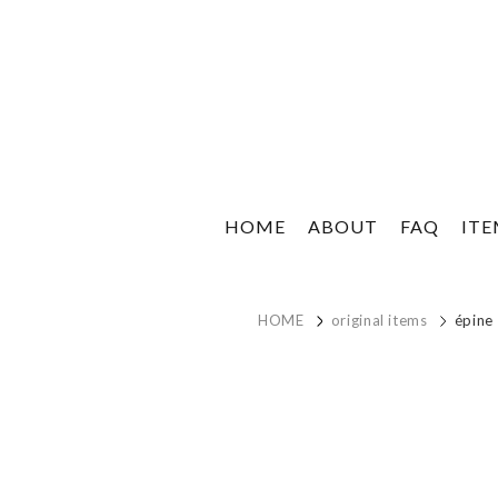
HOME
ABOUT
FAQ
IT
HOME
original items
épine