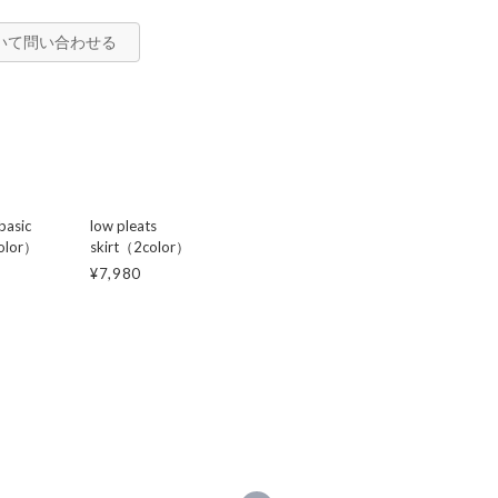
いて問い合わせる
basic
low pleats
olor）
skirt（2color）
¥7,980