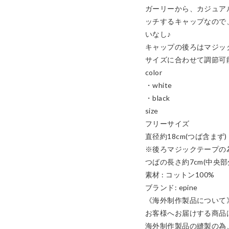
ガーリーから、カジュア
ッチするキャップなので
いなし♪

キャップの後ろはマジッ
サイズに合わせて調節可能
color

・white

・black

size

フリーサイズ

直径約18cm(つば含まず)

※後ろマジックテープの為
つばの長さ約7cm(中央部分
素材 : コットン100%

ブランド: epine

《海外制作製品について》
お客様へお届けする商品
海外制作製品の縫製の為