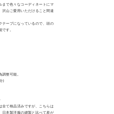
ルまで色々なコーディネートにマ
、沢山ご愛用いただけること間違
クテープになっているので、頭の
です。

調整可能。

)



は全て検品済みですが、こちらは
、日本製洋服の縫製と比べて差が