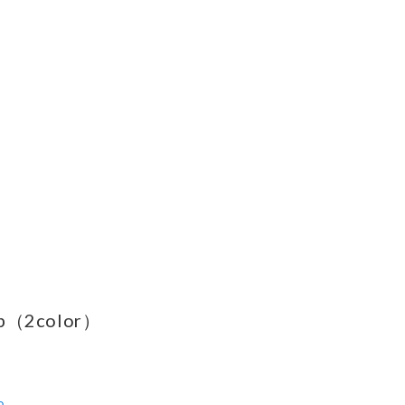
ap（2color）
ら