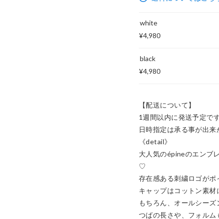
white
¥4,980
black
¥4,980
【配送について】

1週間以内に発送予定です
日時指定は承る事が出来か
《detail》

大人気のépineのエン
♡

存在感ある刺繍ロゴがポイ
キャップはコットン素材
もちろん、オールシーズ
つばの長さや、フォルムも