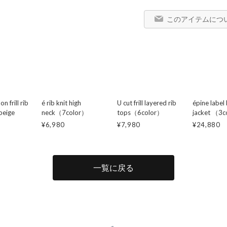
このアイテムにつ
n frill rib
é rib knit high
U cut frill layered rib
épine label 
 beige
neck（7color）
tops（6color）
jacket （3c
¥6,980
¥7,980
¥24,880
一覧に戻る