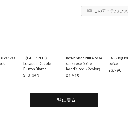
このアイテムにつ
nal canvas
《GHOSPELL》
lace ribbon Nulle rose
Eé ♡ big lo
ack
Location Double
sans rose épine
beige
Button Blazer
hoodie tee（2color）
¥3,990
¥13,090
¥4,945
一覧に戻る