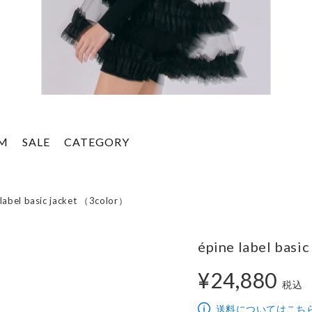
EM
SALE
CATEGORY
 label basic jacket （3color）
épine label basi
¥24,880
税込
24,880円
送料についてはこち