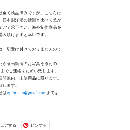


は全て検品済みですが、こちらは
、日本製洋服の縫製と比べて差が
でご了承下さい。海外制作商品を
購入頂けますと幸いです。

は一切受け付けておりませんので
たら該当箇所のお写真を添付の
m
までご連絡をお願い致します。

週間以内、未使用品に限ります。

します。

せは
epine.am@gmail.com
までよ
ェアする
ピンする