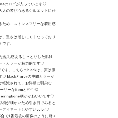
neのロゴが入っています♡

大人の遊び心あるシルエットに仕
るため、ストレスフリーな着用感
が、重さは感じにくくなっており
です。

ような起毛感あるしっとりした肌触
ートカラーが魅力的です♡

n同様です。こちらのblackは、実は濃
 blackとgreyの中間カラーが
が軽減されて、お洋服に馴染む
ーリーなitemと相性◎

るherringbone柄がかわいいです♡
◎柄が細かいため引き目でみると
ディネートしやすいcolor♡

生地の都合で1番最後の画像のように所々