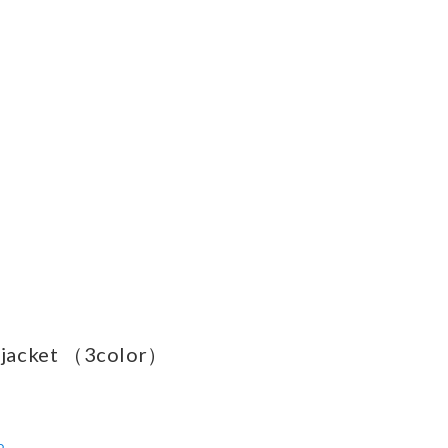
c jacket （3color）
ら