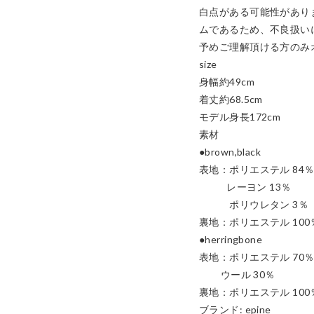
白点がある可能性があり
ムであるため、不良扱い
予めご理解頂ける方のみ
size

身幅約49cm

着丈約68.5cm

モデル身長172cm

素材

●brown,black

表地：ポリエステル 84％
 　　  レーヨン 13％

　　　ポリウレタン 3％

裏地：ポリエステル 100％
●herringbone

表地：ポリエステル 70％
         ウール 30％

裏地：ポリエステル 100％
ブランド: epine
