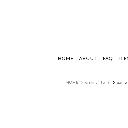
HOME
ABOUT
FAQ
IT
HOME
original items
épine