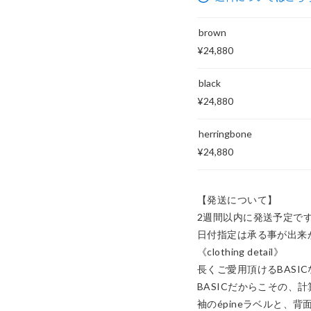
brown
¥24,880
black
¥24,880
herringbone
¥24,880
【発送について】

2週間以内に発送予定です
日付指定は承る事が出来か
《clothing detail》

長くご愛用頂けるBASI
BASICだからこその、
袖のépineラベルと、背面