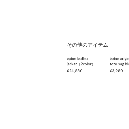
その他のアイテム
épine leather
épine origi
jacket（2color）
tote bag bl
¥24,880
¥3,980