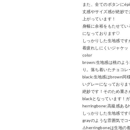
また、全てのボタンにépi
丈感やサイズ感が絶妙で
上がっています！

身幅に余裕をもたせてい
になっております♡

しっかりした生地感です
着疲れしにくいジャケット
color

brown:生地感は桃の
り。落ち着いたチョコレ
black:生地感はbrow
いグレーになっております♡
絶妙です！そのため重さ
blackとなっています！ガ
herringbone:高級感あ
しっかりした生地感です
grayのような雰囲気でコー
⚠️herringboneは