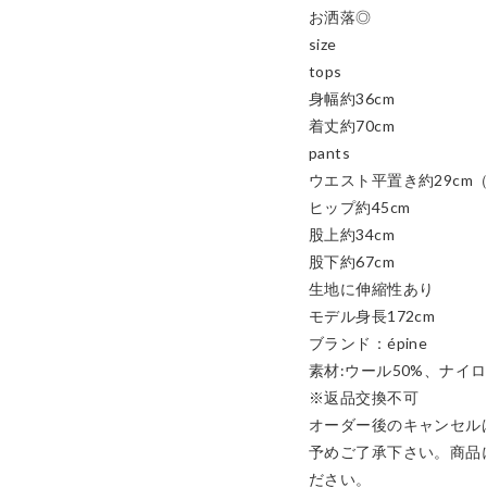
お洒落◎

size

tops

身幅約36cm

着丈約70cm

pants

ウエスト平置き約29cm
ヒップ約45cm

股上約34cm

股下約67cm

生地に伸縮性あり

モデル身長172cm

ブランド：épine

素材:ウール50%、ナイロ
※返品交換不可

オーダー後のキャンセル
予めご了承下さい。商品
ださい。
