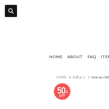
HOME
ABOUT
FAQ
IT
HOME
在庫あり
lace up ribb
sale