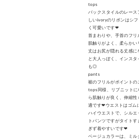
tops

バックスタイルのレースア
しいivoryのリボンは
く可愛いです❤︎

首まわりや、手首のフリル
肌触りがよく、柔らかい
丈はお尻が隠れる丈感に
と大人っぽく、インスタ
も◎

pants

裾のフリルがポイントのニ
tops同様、リブニット
ら肌触りが良く、伸縮性
適です❤︎ウエストはゴムに
ハイウエストで、シルエ
トパンツですがタイトす
ぎず着やすいです❤︎

ベージュカラーは、ミル