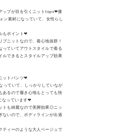
ップが目を引くニットtops❤︎優
シフォン素材になっていて、女性らし
もポイント❤︎

リブニットなので、着心地抜群！

なっていてアウトスタイルで着る
イルできるとスタイルアップ効果
ットパンツ❤︎

になっていて、しっかりしていなが
もあるので履き心地もとっても快
なっています❤︎

ットも綺麗なので美脚効果◎ニッ
ぎないので、ボディラインが出過
クティーのような大人ベージュで