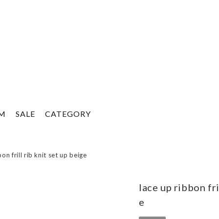
EM
SALE
CATEGORY
on frill rib knit set up beige
lace up ribbon fri
e