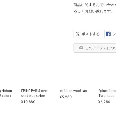
商品に関するお問い合わ
ポストする
シ
このアイテムにつ
g ribbon
ÉPINE PARIS over
é ribbon wool cap
épine ribbo
2 color）
shirt blue stripe
Tyrol top
¥5,980
¥10,880
¥6,286