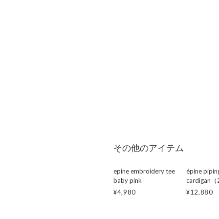
その他のアイテム
epine embroidery tee
épine pipin
baby pink
cardigan（
¥4,980
¥12,880