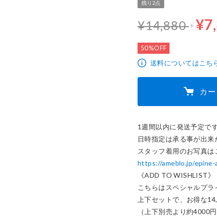
残り2点
通常価格 1
¥7
¥14,880
7,440円
50%OFF
送料についてはこち
カー
1週間以内に発送予定です
日時指定は承る事が出来か
https://ameblo.jp/epin
《ADD TO WISHLIST》

こちらはスペシャルプライス
上下セットで、お得な14,8
（上下別売より約4000円