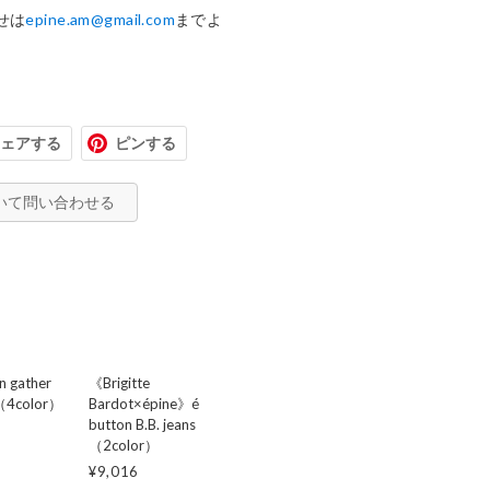
せは
epine.am@gmail.com
までよ
ェアする
ピンする
いて問い合わせる
n gather
《Brigitte
s（4color）
Bardot×épine》é
button B.B. jeans
（2color）
¥9,016