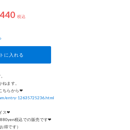
4,880円
,440
税込
ら
トに入れる
。

ねます。

e-am/entry-12635725236.html
❤︎

80yen税込での販売です❤︎

お得です）
