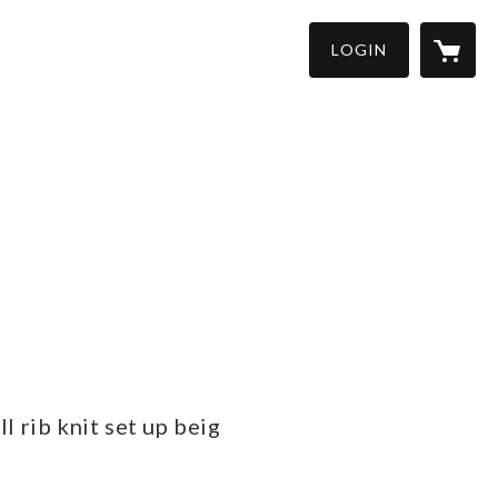
LOGIN
ll rib knit set up beig