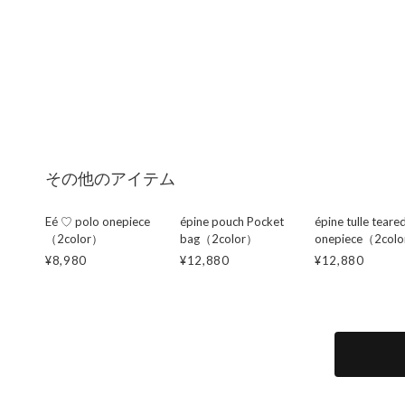
その他のアイテム
Eé ♡ polo onepiece
épine pouch Pocket
épine tulle teare
（2color）
bag（2color）
onepiece（2col
¥8,980
¥12,880
¥12,880