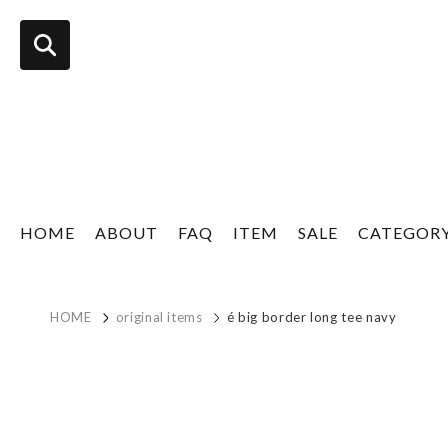
HOME
ABOUT
FAQ
ITEM
SALE
CATEGOR
HOME
original items
é big border long tee navy