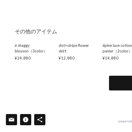
その他のアイテム
é shaggy
dot×stripe flower
épine lace cotton
blouson（3color）
skirt
panier（2color
¥24,880
¥12,880
¥14,880
powered