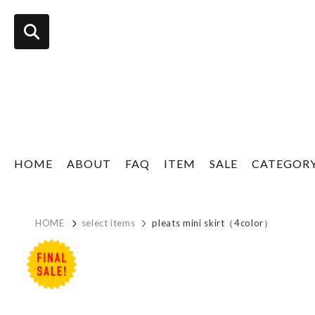
HOME
ABOUT
FAQ
ITEM
SALE
CATEGOR
HOME
select items
pleats mini skirt（4color）
sale