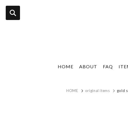
HOME
ABOUT
FAQ
IT
HOME
original items
gold 