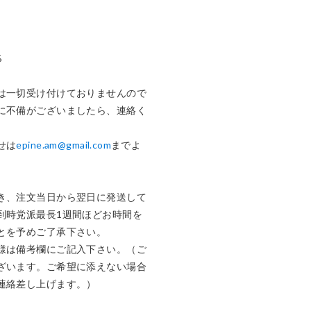


は一切受け付けておりませんので
に不備がございましたら、連絡く
せは
epine.am@gmail.com
までよ
き、注文当日から翌日に発送して
到時党派最長1週間ほどお時間を
とを予めご了承下さい。

様は備考欄にご記入下さい。（ご
ざいます。ご希望に添えない場合
連絡差し上げます。）