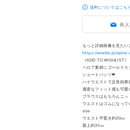
7,980円
送料についてはこち
再入
https://ameblo.jp/epin
《ADD TO WISHLIST》

ベロア素材にゴールドス
ショートパンツ❤︎

ハイウエストで足長効果抜
適度なフィット感も可愛いで
ブラウスはもちろんニット
ウエストはゴムになっていま
size

ウエスト平置き約30㎝

股上約35㎝
