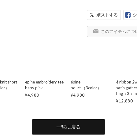
ポストする
シ
このアイテムにつ
 knit short
epine embroidery tee
épine
é ribbon 2w
olor）
baby pink
pouch（3color）
satin gathe
bag（3col
¥4,980
¥4,980
¥12,880
一覧に戻る