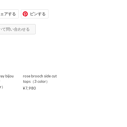
ェアする
ピンする
いて問い合わせる
ay bijou
rose brooch side cut
r
tops（3 color）
or）
¥7,980