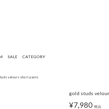
EM
SALE
CATEGORY
studs velours short pants
gold studs velour
¥7,980
税込