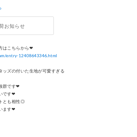
ら
荷お知らせ
e-am/entry-12408643346.html
タッズの付いた生地が可愛すぎる
群です❤︎

す❤︎

とも相性◎

す❤︎
