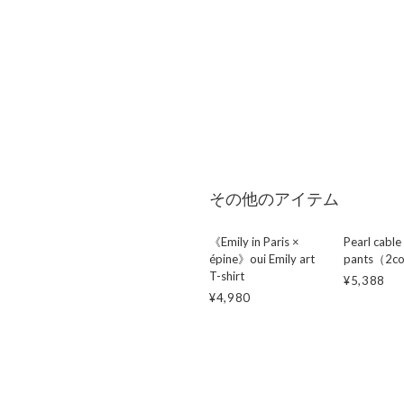
その他のアイテム
《Emily in Paris ×
Pearl cable
épine》oui Emily art
pants（2c
T-shirt
¥5,388
¥4,980