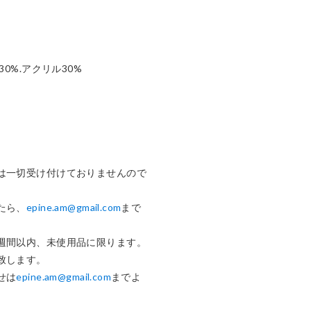
0%.アクリル30%

は一切受け付けておりませんので
たら、
epine.am@gmail.com
まで


週間以内、未使用品に限ります。

します。

せは
epine.am@gmail.com
までよ