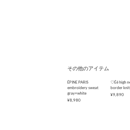
その他のアイテム
ÉPINE PARIS
♡Éé high n
embroidery sweat
border knit
gray×white
¥9,890
¥8,980