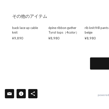
その他のアイテム
back lace up cable
épine ribbon gather
rib knit frill pants
knit
Tyrol tops（4color）
beige
¥9,890
¥8,980
¥8,980
powered