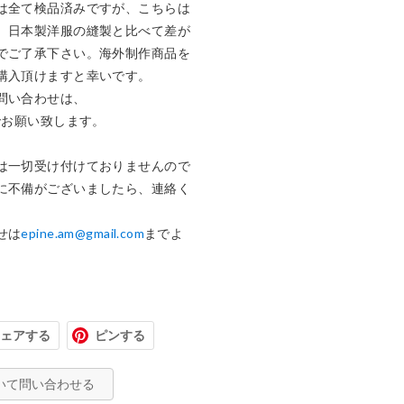
は全て検品済みですが、こちらは
、日本製洋服の縫製と比べて差が
でご了承下さい。海外制作商品を
購入頂けますと幸いです。

お願い致します。

は一切受け付けておりませんので
に不備がございましたら、連絡く
せは
epine.am@gmail.com
までよ
ェアする
ピンする
いて問い合わせる