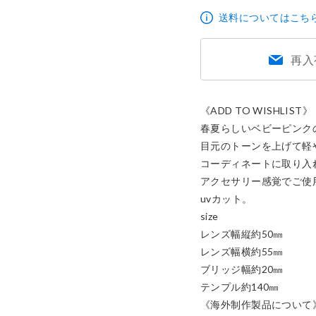
4,980円
送料についてはこち
再入
《ADD TO WISHLIST》

春夏らしいベビーピンクの
目元のトーンを上げて軽や
コーディネートに取り入れ
アクセサリー感覚でご使用
uvカット。

size

レンズ幅縦約50㎜

レンズ幅横約55㎜

ブリッジ幅約20㎜

テンプル約140㎜

《海外制作製品について》