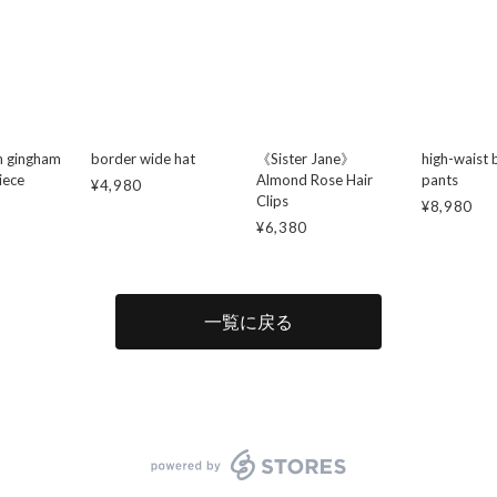
n gingham
border wide hat
《Sister Jane》
high-waist 
iece
Almond Rose Hair
pants
¥4,980
Clips
¥8,980
¥6,380
一覧に戻る
powered by STORES