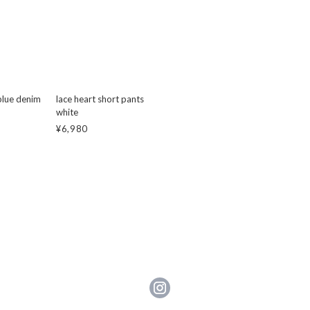
blue denim
lace heart short pants
white
¥6,980