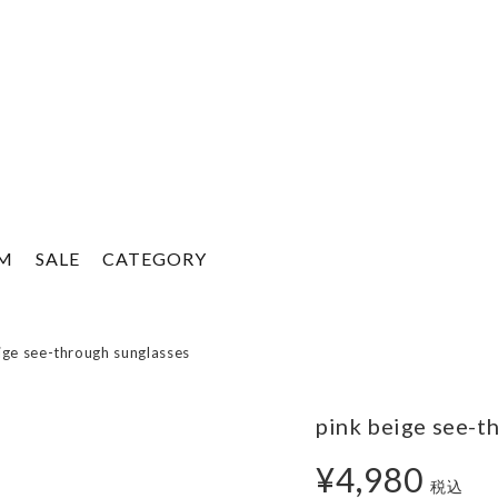
EM
SALE
CATEGORY
ige see-through sunglasses
pink beige see-t
¥4,980
税込