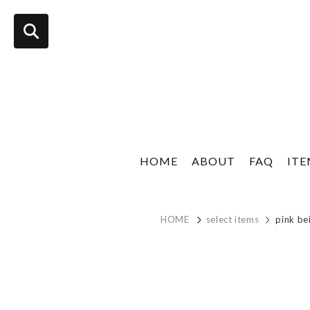
HOME
ABOUT
FAQ
IT
HOME
select items
pink be