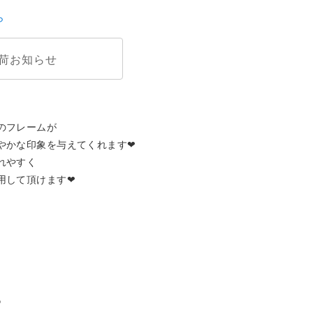
ら
荷お知らせ
フレームが

かな印象を与えてくれます❤︎

やすく

して頂けます❤︎


