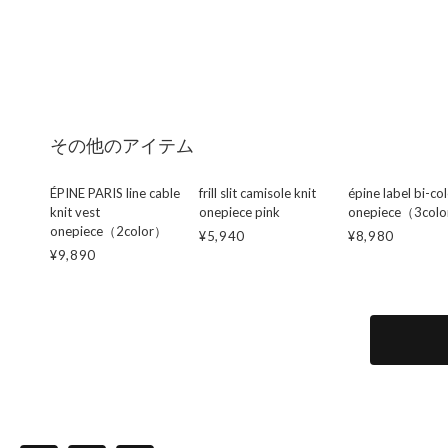
その他のアイテム
ÉPINE PARIS line cable
frill slit camisole knit
épine label bi-co
knit vest
onepiece pink
onepiece（3col
onepiece（2color）
¥5,940
¥8,980
¥9,890