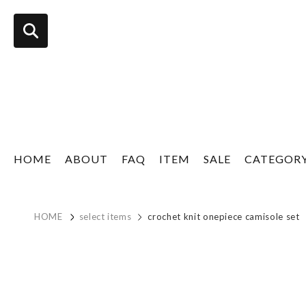
HOME
ABOUT
FAQ
ITEM
SALE
CATEGOR
HOME
select items
crochet knit onepiece camisole set