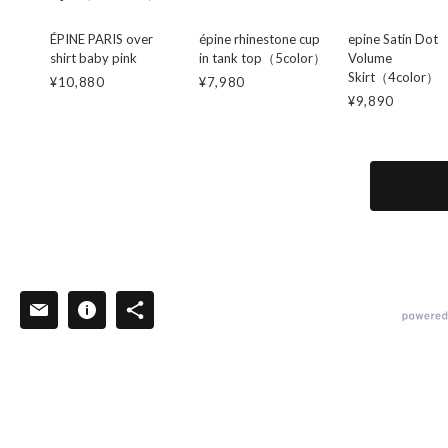
ÉPINE PARIS over
épine rhinestone cup
epine Satin Dot
shirt baby pink
in tank top（5color）
Volume
Skirt（4color）
¥10,880
¥7,980
¥9,890
powered