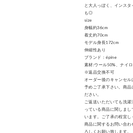
と大人っぽく、インスタ
も◎

size

身幅約36cm

着丈約70cm

モデル身長172cm

伸縮性あり

ブランド：épine

素材:ウール50%、ナイロ
※返品交換不可

オーダー後のキャンセル
予めご了承下さい。商品
ださい。

ご返送いただいても洗濯
っている商品に関しまし
います。ご了承の程宜し
商品に関するお問い合わ