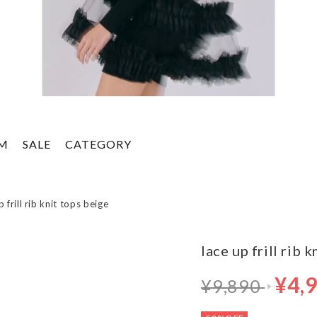
EM
SALE
CATEGORY
p frill rib knit tops beige
lace up frill rib 
通常価格 9,8
¥4,
¥9,890
4,945円