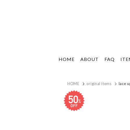
HOME
ABOUT
FAQ
IT
HOME
original items
lace u
sale