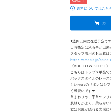
50%OFF
送料についてはこち
カー
1週間以内に発送予定です
日時指定は承る事が出来か
https://ameblo.jp/epin
《ADD TO WISHLIST》

こちらはトップス単品で
バックスタイルのレースア
しいivoryのリボンは
く可愛いです❤︎

首まわりや、手首のフリル
肌触りがよく、柔らかい
丈はお尻が隠れる丈感に