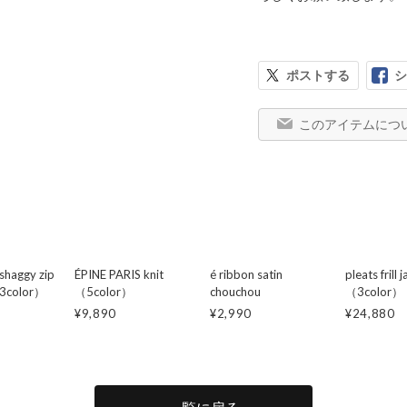
ポストする
シ
このアイテムにつ
 shaggy zip
ÉPINE PARIS knit
é ribbon satin
pleats frill 
（3color）
（5color）
chouchou
（3color）
¥9,890
¥2,990
¥24,880