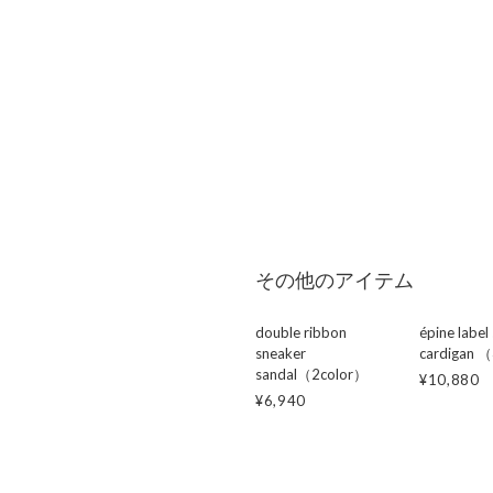
その他のアイテム
double ribbon
épine label
sneaker
cardigan 
sandal（2color）
¥10,880
¥6,940