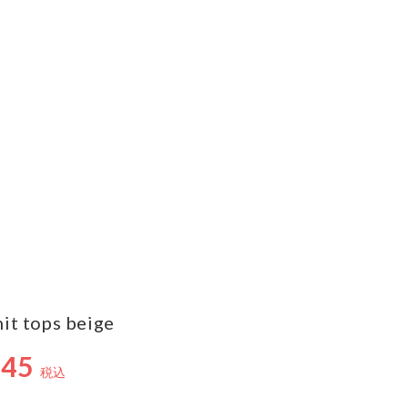
knit tops beige
90円
945
税込