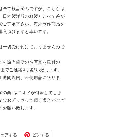


は全て検品済みですが、こちらは
、日本製洋服の縫製と比べて差が
でご了承下さい。海外制作商品を
購入頂けますと幸いです。

は一切受け付けておりませんので
たら該当箇所のお写真を添付の
m
までご連絡をお願い致します。

１週間以内、未使用品に限りま
済の商品/ニオイが付着してしま
てはお断りさせて頂く場合がござ
くお願い致します。
ェアする
ピンする