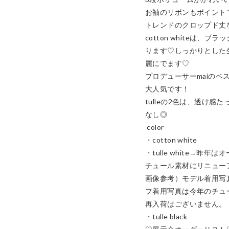
お袖のリボンもポイントです
トレンドのクロップド丈な
cotton whiteは
ります♡しっかりとした
麗にでます♡

プロデューサーmaiのベ
大人気です！

tulleの2色は、透け感
なし◎

 color

・cotton white

・tulle white→昨
チュール素材にリニュー
画像参考）モデル着用写
フ着用写真は今年のチュ
再入荷はございません。

・tulle black
