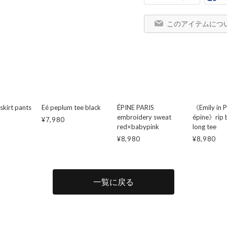
このアイテムにつ
l skirt pants
Eé peplum tee black
ÉPINE PARIS
《Emily in P
embroidery sweat
épine》rip 
¥7,980
red×babypink
long tee
¥8,980
¥8,980
一覧に戻る