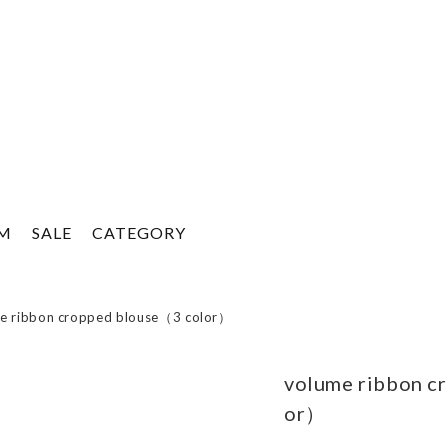
EM
SALE
CATEGORY
e ribbon cropped blouse（3 color）
volume ribbon c
or）