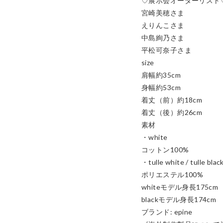
♡展示会オーダーリスト♡
宮崎美穂さま

えりんこさま

中島絢乃さま

平松可奈子さま

size

肩幅約35cm

身幅約53cm

着丈（前）約18cm

着丈（後）約26cm

素材

・white

コットン100%

・tulle white / tulle black
ポリエステル100%

whiteモデル身長175cm

blackモデル身長174cm

ブランド: epine
