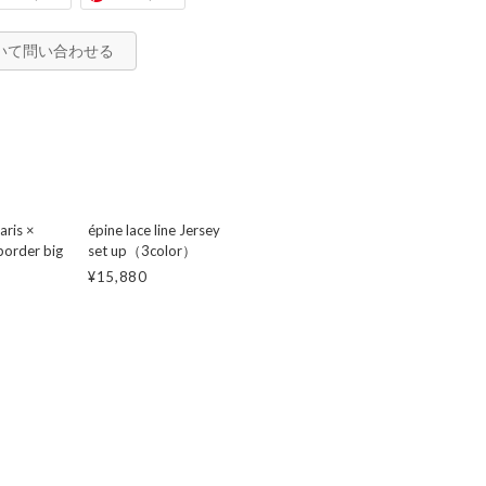
いて問い合わせる
aris ×
épine lace line Jersey
border big
set up（3color）
¥15,880