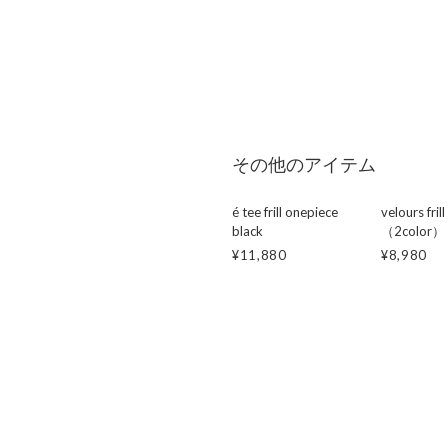
その他のアイテム
é tee frill onepiece
velours fril
black
（2color）
¥11,880
¥8,980