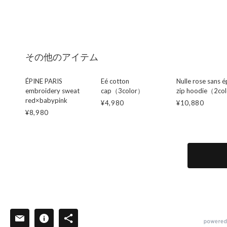
その他のアイテム
ÉPINE PARIS
Eé cotton
Nulle rose sans é
embroidery sweat
cap（3color）
zip hoodie（2co
red×babypink
¥4,980
¥10,880
¥8,980