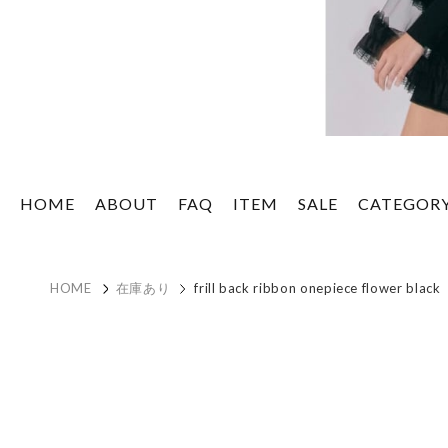
HOME
ABOUT
FAQ
ITEM
SALE
CATEGOR
HOME
在庫あり
frill back ribbon onepiece flower black