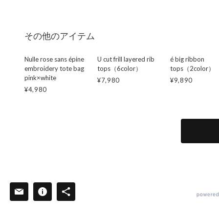
その他のアイテム
Nulle rose sans épine
U cut frill layered rib
é big ribbon
embroidery tote bag
tops（6color）
tops（2color）
pink×white
¥7,980
¥9,890
¥4,980
powered