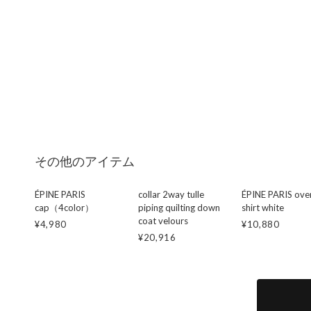
その他のアイテム
ÉPINE PARIS
collar 2way tulle
ÉPINE PARIS ove
cap（4color）
piping quilting down
shirt white
coat velours
¥4,980
¥10,880
¥20,916