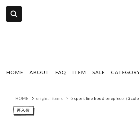
HOME
ABOUT
FAQ
ITEM
SALE
CATEGOR
HOME
original items
é sport line hood onepiece（3col
other