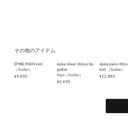
その他のアイテム
ÉPINE PARIS knit
épine sheer ribbon tie
épine paris ribbo
（5color）
gather
knit （3color）
tops（5color）
¥9,890
¥12,880
¥4,490