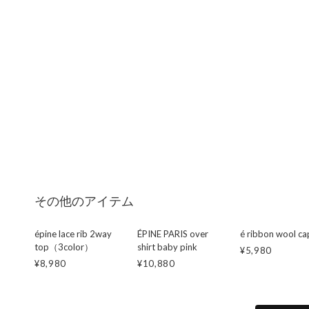
その他のアイテム
épine lace rib 2way
ÉPINE PARIS over
é ribbon wool ca
top（3color）
shirt baby pink
¥5,980
¥8,980
¥10,880