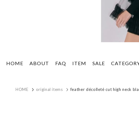
HOME
ABOUT
FAQ
ITEM
SALE
CATEGOR
HOME
original items
feather décolleté cut high neck bl