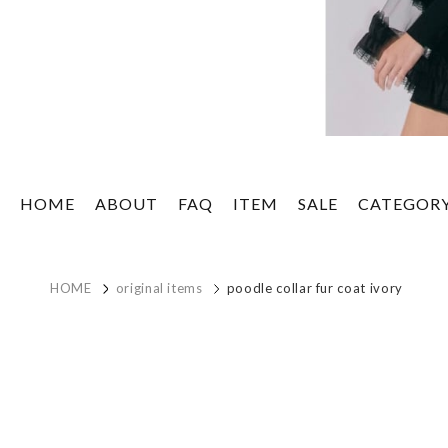
HOME
ABOUT
FAQ
ITEM
SALE
CATEGOR
HOME
original items
poodle collar fur coat ivory