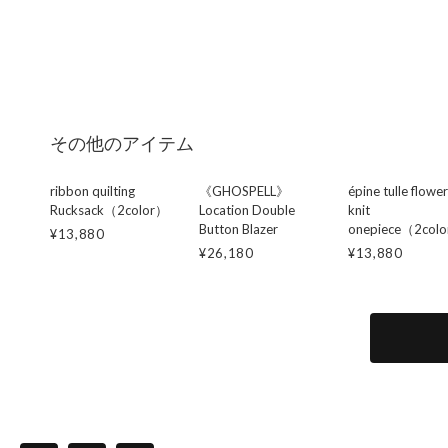
その他のアイテム
ribbon quilting
《GHOSPELL》
épine tulle flower
Rucksack（2color）
Location Double
knit
Button Blazer
onepiece（2col
¥13,880
¥26,180
¥13,880