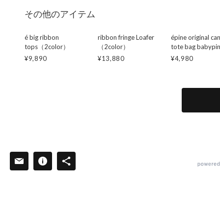
その他のアイテム
é big ribbon
ribbon fringe Loafer
épine original ca
tops（2color）
（2color）
tote bag babypi
¥9,890
¥13,880
¥4,980
powered