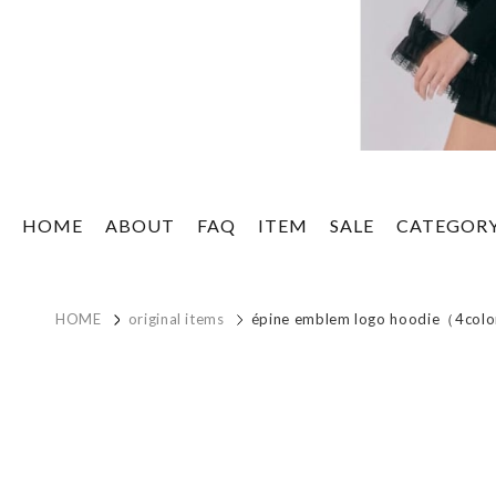
HOME
ABOUT
FAQ
ITEM
SALE
CATEGOR
HOME
original items
épine emblem logo hoodie（4col