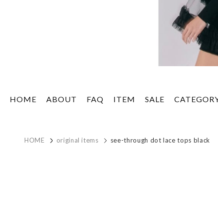
HOME
ABOUT
FAQ
ITEM
SALE
CATEGOR
HOME
original items
see-through dot lace tops black