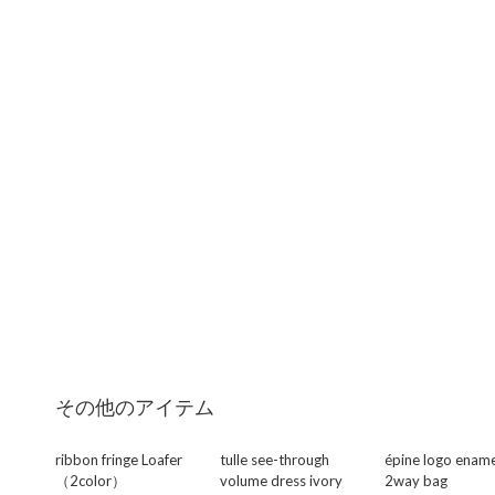
その他のアイテム
ribbon fringe Loafer
tulle see-through
épine logo ename
（2color）
volume dress ivory
2way bag