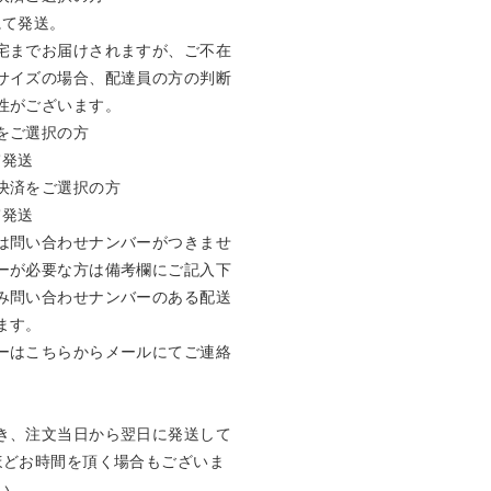
て発送。

宅までお届けされますが、ご不在
サイズの場合、配達員の方の判断
がございます。 

ご選択の方

送 

決済をご選択の方

送 

は問い合わせナンバーがつきませ
ーが必要な方は備考欄にご記入下
み問い合わせナンバーのある配送
す。

ーはこちらからメールにてご連絡
き、注文当日から翌日に発送して
ほどお時間を頂く場合もございま
。
