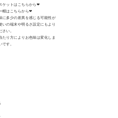
ケットはこちらから❤︎

帽はこちらから❤︎

味に多少の差異を感じる可能性が
使いの端末や明るさ設定にもより
さい。

当たり方によりお色味は変化しま
です。




