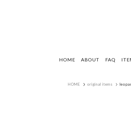
HOME
ABOUT
FAQ
IT
HOME
original items
leopar