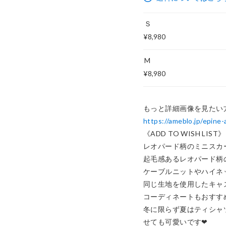
Ｓ
¥8,980
M
¥8,980
https://ameblo.jp/epin
《ADD TO WISH LIST》

レオパード柄のミニスカート
起毛感あるレオパード柄の
ケーブルニットやハイネ
同じ生地を使用したキャ
コーディネートもおすすめで
冬に限らず夏はティシャ
せても可愛いです❤︎
