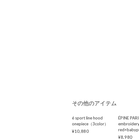
その他のアイテム
é sport line hood
ÉPINE PARI
onepiece（3color）
embroidery
red×babyp
¥10,880
¥8,980