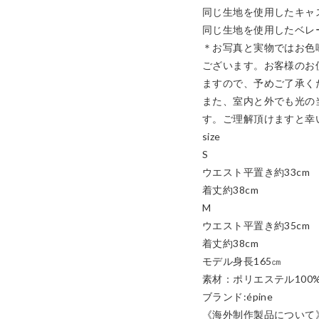
同じ生地を使用したキャス
同じ生地を使用したベレー
＊お写真と実物ではお色
ございます。お客様のお
ますので、予めご了承くだ
また、室内と外でも光の
す。ご理解頂けますと幸い
size

S 

ウエスト平置き約33cm

着丈約38cm

M

ウエスト平置き約35cm

着丈約38cm

モデル身長165㎝

素材：ポリエステル100%
ブランド:épine 

《海外制作製品について》