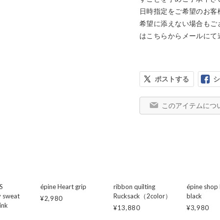
日時指定をご希望のお客
希望に添えない場合もご
はこちらからメールにて
ポストする
シ
このアイテムにつ
S
épine Heart grip
ribbon quilting
épine shop 
 sweat
Rucksack（2color）
black
¥2,980
ink
¥13,880
¥3,980