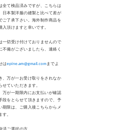
は全て検品済みですが、こちらは
、日本製洋服の縫製と比べて差が
でご了承下さい。海外制作商品を
購入頂けますと幸いです。

は一切受け付けておりませんので
に不備がございましたら、連絡く
せは
epine.am@gmail.com
までよ
き、万が一お受け取りをされなか
らせていただきます。

、万が一期限内にお支払いが確認
手段をとらせて頂きますので、予
い期限は、ご購入後こちらからメ
す。

済ご選択の方
