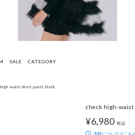
EM
SALE
CATEGORY
high-waist short pants black
check high-waist
¥6,980
税込
6,980円
送料についてはこち