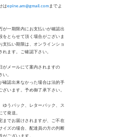
せは
epine.am@gmail.com
までよ
万が一期限内にお支払いが確認出
段をとらせて頂く場合がございま
お支払い期限は、オンラインショ
されます。ご確認下さい。

日がメールにて案内されますの
い。

が確認出来なかった場合は法的手
ございます。予め御了承下さい。

、ゆうパック、レターパック、ス
て発送。

宅までお届けされますが、ご不在
サイズの場合、配達員の方の判断
がございます。 
