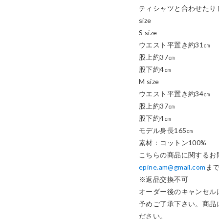
ティシャツと合わせたりし
size

S size

ウエスト平置き約31㎝

股上約37㎝

股下約4㎝

M size

ウエスト平置き約34㎝

股上約37㎝

股下約4㎝

モデル身長165㎝

素材：コットン100%

epine.am@gmail.com
まで
※返品交換不可

オーダー後のキャンセル
予めご了承下さい。商品
ださい。
