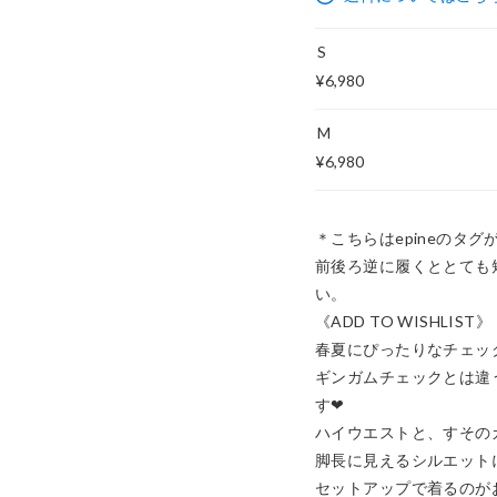
S
¥6,980
M
¥6,980
＊こちらはepineのタ
前後ろ逆に履くととても
い。

《ADD TO WISHLIST》

春夏にぴったりなチェック
ギンガムチェックとは違
す❤︎

ハイウエストと、すその
脚長に見えるシルエットに
セットアップで着るのが