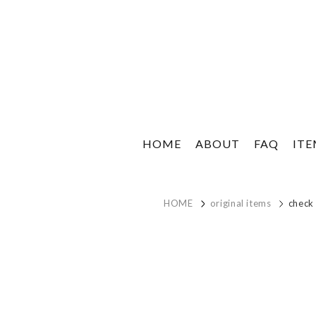
HOME
ABOUT
FAQ
IT
HOME
original items
check 