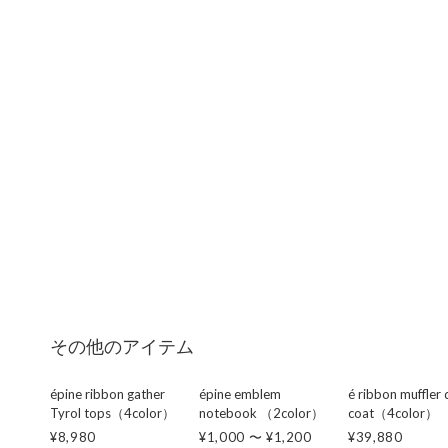
その他のアイテム
épine ribbon gather
épine emblem
é ribbon muffler
Tyrol tops（4color）
notebook （2color）
coat（4color）
¥8,980
¥1,000 〜 ¥1,200
¥39,880