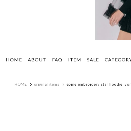
HOME
ABOUT
FAQ
ITEM
SALE
CATEGOR
HOME
original items
épine embroidery star hoodie ivor