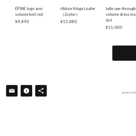
ÉPINE logo arm
ribbon fringe Loafer
tulle see-through
volume knit red
（2color）
volume dress ivo
dot
¥9,890
¥13,880
¥15,000
powered