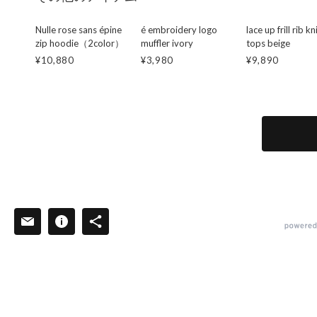
Nulle rose sans épine
é embroidery logo
lace up frill rib kn
zip hoodie（2color）
muffler ivory
tops beige
¥10,880
¥3,980
¥9,890
powered