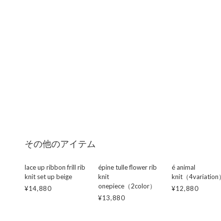
その他のアイテム
lace up ribbon frill rib
épine tulle flower rib
é animal
knit set up beige
knit
knit（4variatio
onepiece（2color）
¥14,880
¥12,880
¥13,880