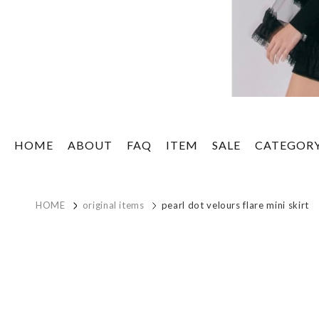
HOME
ABOUT
FAQ
ITEM
SALE
CATEGOR
HOME
original items
pearl dot velours flare mini skirt