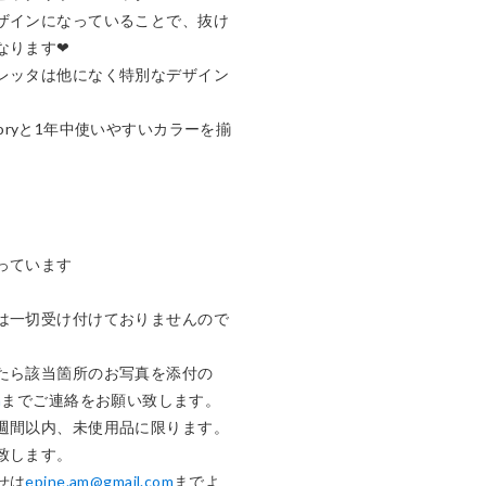
ザインになっていることで、抜け
ります❤︎

レッタは他になく特別なデザイン
、ivoryと1年中使いやすいカラーを揃
ています

は一切受け付けておりませんので
たら該当箇所のお写真を添付の
m
までご連絡をお願い致します。

週間以内、未使用品に限ります。

します。

せは
epine.am@gmail.com
までよ