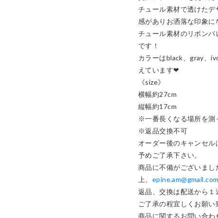
チュール素材で透けたデ
感がありお洒落な印象にな
チュール素材のリボンバ
です！

カラーはblack、gray
えています❤︎

《size》

横幅約27cm

縦幅約17cm

※一番長くなる場所を測っ
※返品交換不可

オーダー後のキャンセル
予めご了承下さい。

商品に不備がございまし
上、
epine.am@gmail.co
返品、交換は配送から１
ご了承の程宜しくお願い致
商品に関するお問い合わ