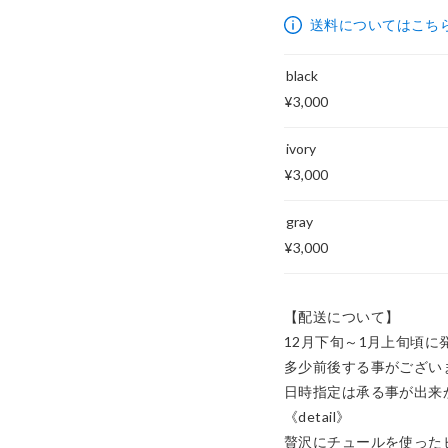
3,000円
送料についてはこち
black
¥3,000
ivory
¥3,000
gray
¥3,000
【配送について】

12月下旬～1月上旬頃に
多少前後する事がござい
日時指定は承る事が出来か
《detail》 

贅沢にチュールを使ったビ