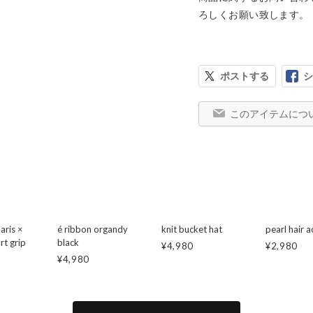
ろしくお願い致します。
ポストする
シ
このアイテムにつ
aris ×
é ribbon organdy
knit bucket hat
pearl hair 
t grip
black
¥4,980
¥2,980
¥4,980