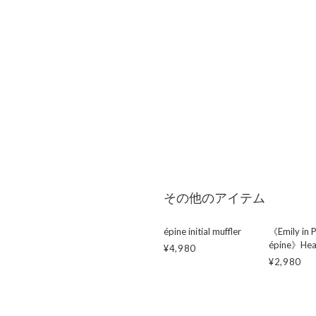
その他のアイテム
épine initial muffler
《Emily in P
épine》Hear
¥4,980
¥2,980