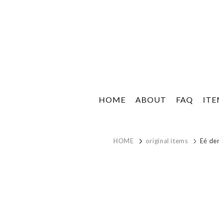
HOME
ABOUT
FAQ
IT
HOME
original items
Eé den