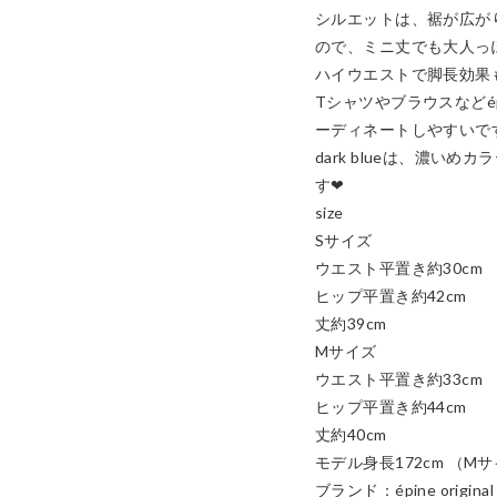
シルエットは、裾が広が
ので、ミニ丈でも大人っぽ
ハイウエストで脚長効果も
Tシャツやブラウスなどé
ーディネートしやすいです
dark blueは、濃い
す❤︎

size

Sサイズ

ウエスト平置き約30cm

ヒップ平置き約42cm

丈約39cm

Mサイズ

ウエスト平置き約33cm

ヒップ平置き約44cm

丈約40cm

モデル身長172cm （Mサ
ブランド：épine original
