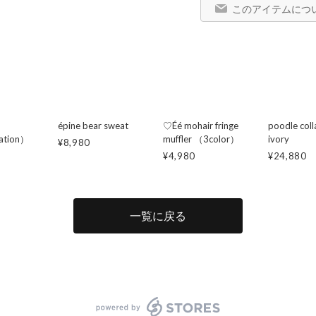
このアイテムにつ
épine bear sweat
♡Éé mohair fringe
poodle coll
iation）
muffler （3color）
ivory
¥8,980
¥4,980
¥24,880
一覧に戻る