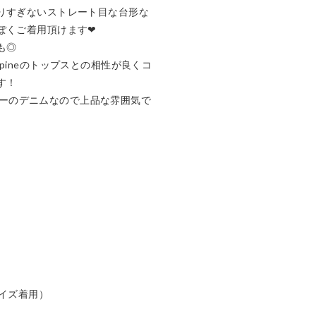
りすぎないストレート目な台形な
くご着用頂けます❤︎

◎

pineのトップスとの相性が良くコ
！

めカラーのデニムなので上品な雰囲気で
イズ着用）
