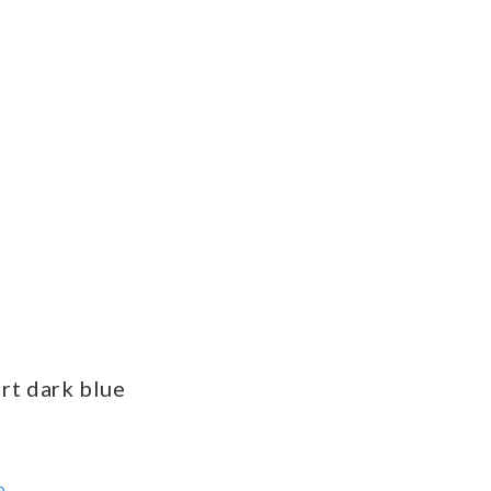
rt dark blue
ら