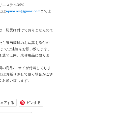
エステル35%

せは
epine.am@gmail.com
までよ
は一切受け付けておりませんので
たら該当箇所のお写真を添付の
m
までご連絡をお願い致します。

１週間以内、未使用品に限りま
済の商品/ニオイが付着してしま
てはお断りさせて頂く場合がござ
くお願い致します。
ェアする
ピンする