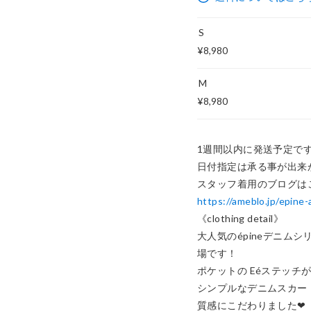
S
¥8,980
M
¥8,980
1週間以内に発送予定です
日付指定は承る事が出来か
https://ameblo.jp/epin
《clothing detail》 

大人気のépineデニム
場です！

ポケットの Eéステッチが
シンプルなデニムスカー
質感にこだわりました❤︎
