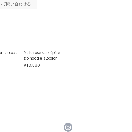
いて問い合わせる
ar fur coat
Nulle rose sans épine
zip hoodie（2color）
¥10,880