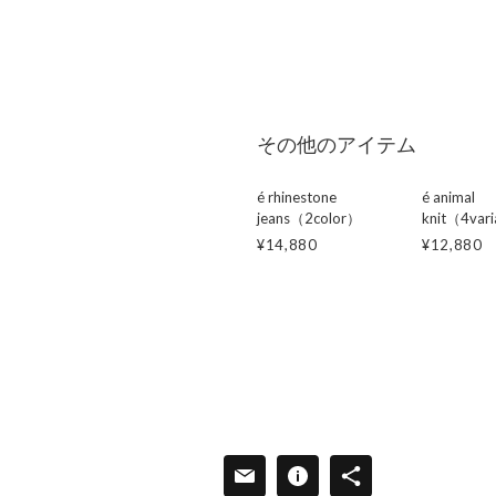
その他のアイテム
é rhinestone
é animal
jeans（2color）
knit（4var
¥14,880
¥12,880