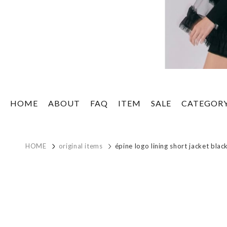
HOME
ABOUT
FAQ
ITEM
SALE
CATEGOR
HOME
original items
épine logo lining short jacket blac