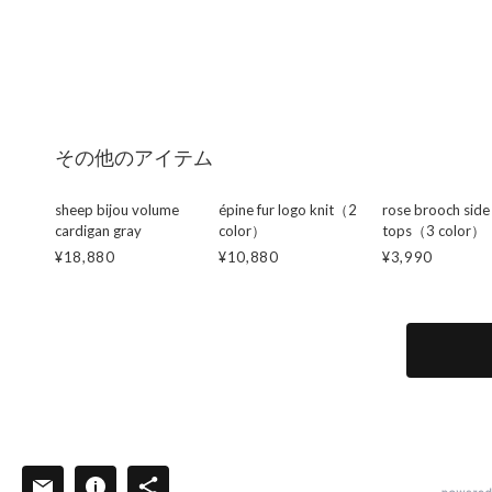
その他のアイテム
sheep bijou volume
épine fur logo knit（2
rose brooch side
cardigan gray
color）
tops（3 color）
¥18,880
¥10,880
¥3,990