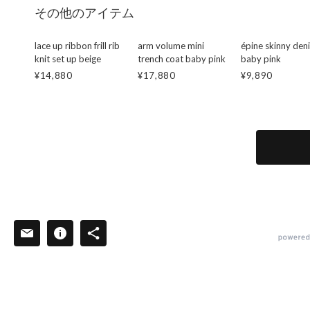
その他のアイテム
lace up ribbon frill rib
arm volume mini
épine skinny den
knit set up beige
trench coat baby pink
baby pink
¥14,880
¥17,880
¥9,890
powered