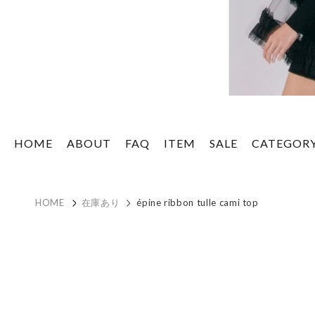
HOME
ABOUT
FAQ
ITEM
SALE
CATEGOR
HOME
在庫あり
épine ribbon tulle cami top