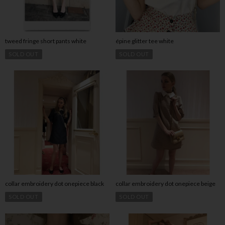
tweed fringe short pants white
épine glitter tee white
SOLD OUT
SOLD OUT
collar embroidery dot onepiece black
collar embroidery dot onepiece beige
SOLD OUT
SOLD OUT