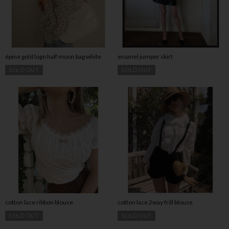
épine gold logo half moon bag white
enamel jumper skirt
SOLD OUT
SOLD OUT
cotton lace ribbon blouse
cotton lace 2way frill blouse
SOLD OUT
SOLD OUT