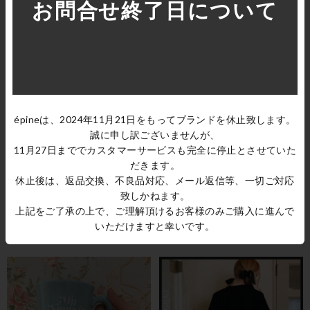
お問合せ終了日について
tweed double botton short pants ice bl
leopard ribbon blouse
ue
SOLD OUT
SOLD OUT
épineは、2024年11月21日をもってブランドを休止致します。
誠に申し訳ございませんが、
11月27日まででカスタマーサービスも完全に停止とさせていた
だきます。
休止後は、返品交換、不良品対応、メール返信等、一切ご対応
致しかねます。
上記をご了承の上で、ご理解頂けるお客様のみご購入に進んで
bell bottom jeans
tweed double botton short pants ivory
いただけますと幸いです。
SOLD OUT
SOLD OUT