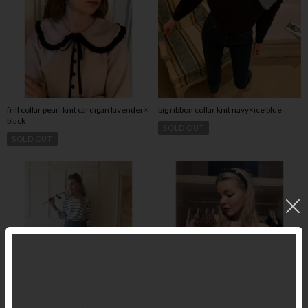
frill collar pearl knit cardigan lavender×
big ribbon collar knit navy×ice blue
black
SOLD OUT
SOLD OUT