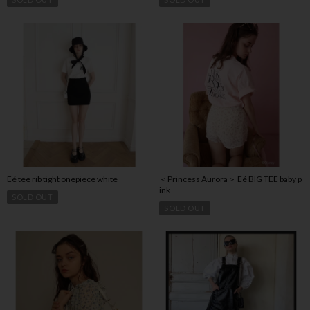
Eé tee rib tight onepiece white
＜Princess Aurora＞ Eé BIG TEE baby p
ink
SOLD OUT
SOLD OUT