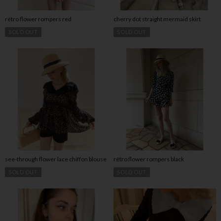
rétro flower rompers red
cherry dot straight mermaid skirt
SOLD OUT
SOLD OUT
see-through flower lace chiffon blouse
rétro flower rompers black
SOLD OUT
SOLD OUT