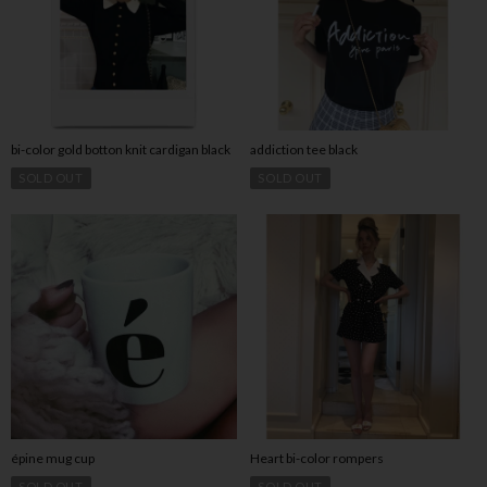
bi-color gold botton knit cardigan black
addiction tee black
SOLD OUT
SOLD OUT
épine mug cup
Heart bi-color rompers
SOLD OUT
SOLD OUT