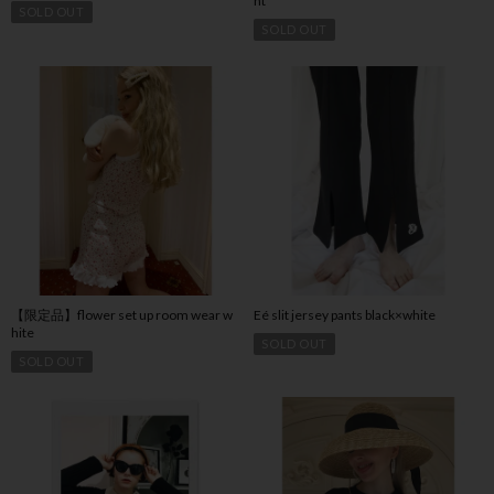
nt
SOLD OUT
SOLD OUT
【限定品】flower set up room wear w
Eé slit jersey pants black×white
hite
SOLD OUT
SOLD OUT