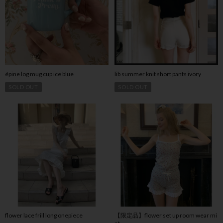
épine log mug cup ice blue
lib summer knit short pants ivory
SOLD OUT
SOLD OUT
flower lace frill long onepiece
【限定品】flower set up room wear mi