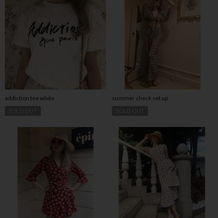
addiction tee white
summer check set up
SOLD OUT
SOLD OUT