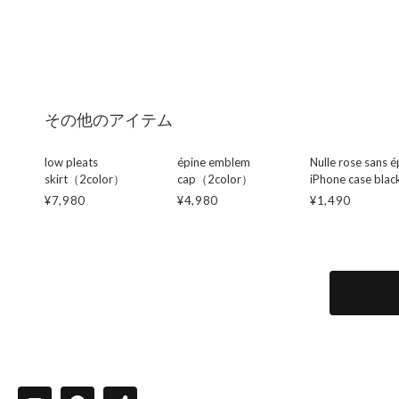
その他のアイテム
low pleats
épine emblem
Nulle rose sans é
skirt（2color）
cap（2color）
iPhone case blac
¥7,980
¥4,980
¥1,490