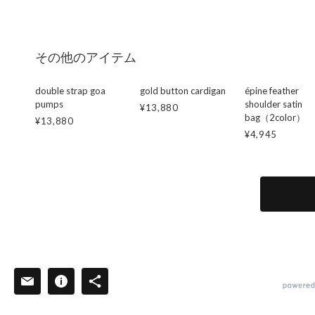
その他のアイテム
double strap goa
gold button cardigan
épine feather
pumps
shoulder satin
¥13,880
bag（2color）
¥13,880
¥4,945
powered