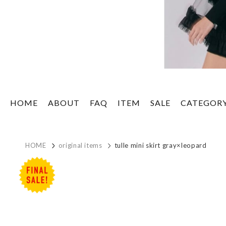
HOME
ABOUT
FAQ
ITEM
SALE
CATEGOR
HOME
original items
tulle mini skirt gray×leopard
sale