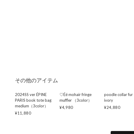
その他のアイテム
2024SS ver ÉPINE
♡Éé mohair fringe
poodle collar fur
PARIS book tote bag
muffler （3color）
ivory
medium（3color）
¥4,980
¥24,880
¥11,880