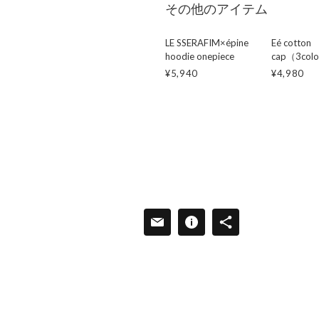
その他のアイテム
LE SSERAFIM×épine
Eé cotton
hoodie onepiece
cap（3col
¥5,940
¥4,980