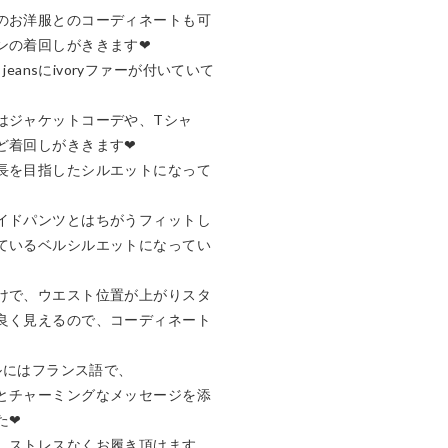
のお洋服とのコーディネートも可
の着回しがききます❤︎

jeansにivoryファーが付いていて
はジャケットコーデや、Tシャ
着回しがききます❤︎

長を目指したシルエットになって
イドパンツとはちがうフィットし
ているベルシルエットになってい
けで、ウエスト位置が上がりスタ
良く見えるので、コーディネート
ルにはフランス語で、

とチャーミングなメッセージを添
︎

、ストレスなくお履き頂けます。