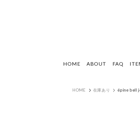
HOME
ABOUT
FAQ
IT
HOME
在庫あり
épine bell 