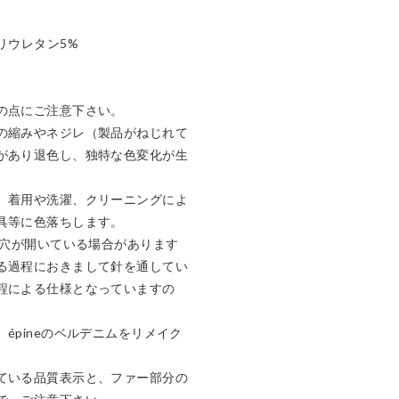
ウレタン5%

の点にご注意下さい。

の縮みやネジレ（製品がねじれて
があり退色し、独特な色変化が生
、着用や洗濯、クリーニングによ
具等に色落ちします。

な穴が開いている場合があります
る過程におきまして針を通してい
程による仕様となっていますの
épineのベルデニムをリメイク
ている品質表示と、ファー部分の