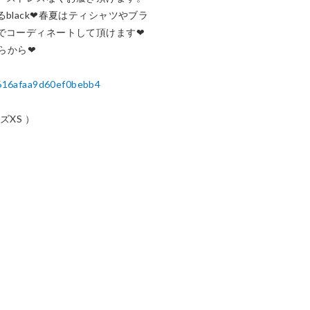
lack❤︎春夏はティシャツやブラ
コーディネートして頂けます❤︎

1616afaa9d60ef0bebb4
XS ）
