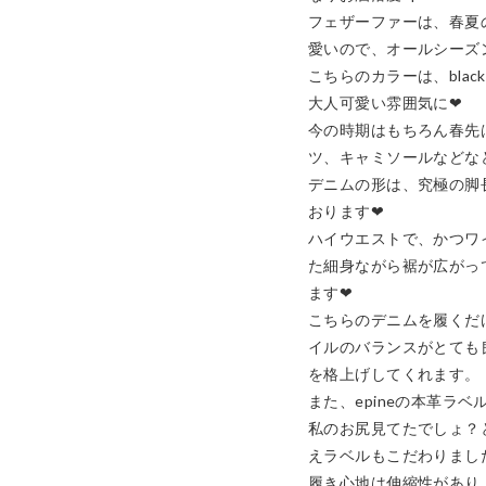
フェザーファーは、春夏
愛いので、オールシーズン
こちらのカラーは、black 
大人可愛い雰囲気に❤︎

今の時期はもちろん春先
ツ、キャミソールなどなど
デニムの形は、究極の脚
おります❤︎

ハイウエストで、かつワ
た細身ながら裾が広がっ
ます❤︎

こちらのデニムを履くだ
イルのバランスがとても
を格上げしてくれます。

また、epineの本革ラベ
私のお尻見てたでしょ？
えラベルもこだわりました❤
履き心地は伸縮性があり