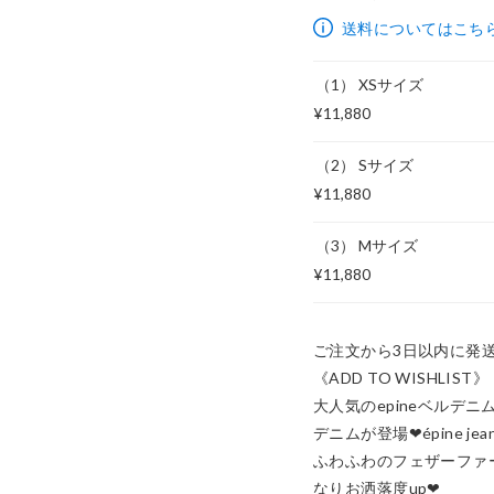
11,880円
送料についてはこち
（1） XSサイズ
¥11,880
（2） Sサイズ
¥11,880
（3） Mサイズ
¥11,880
ご注文から3日以内に発送
《ADD TO WISHLIST》

大人気のepineベルデ
デニムが登場❤︎épine j
ふわふわのフェザーファ
なりお洒落度up❤︎ 
