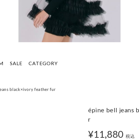
EM
SALE
CATEGORY
jeans black×ivory feather fur
épine bell jeans 
r
¥11,880
税込