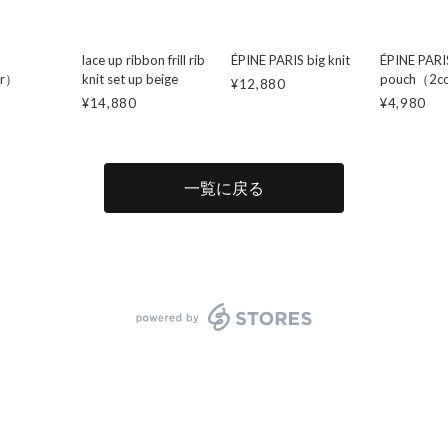
lace up ribbon frill rib
ÉPINE PARIS big knit
ÉPINE PARIS
or）
knit set up beige
pouch（2c
¥12,880
¥14,880
¥4,980
一覧に戻る
powered by STORES