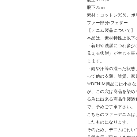
股下75㎝

素材：コットン95%、ポリ
ファー部分:フェザー

【デニム製品について】

本品は、素材特性上以下
・着用や洗濯につれ多少
見える状態）が生じる事
じます。

・雨や汗等の湿った状態
って他の衣類、雑貨、家
※DENIM商品には小さ
が、この穴は商品を染め
る為に出来る商品作製過
で、予めご了承下さい。

こちらのファーデニムは、
したものになります。

そのため、デニムに付い