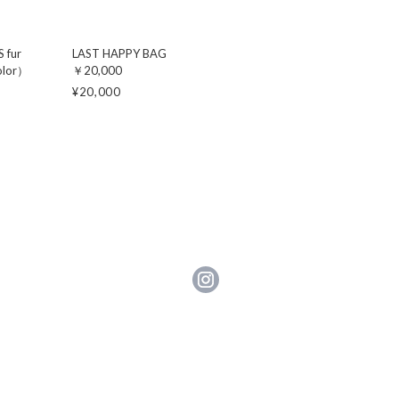
 fur
LAST HAPPY BAG
olor）
￥20,000
¥20,000