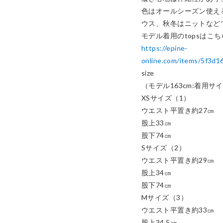
色はオールシーズン使えるb
ウス、秋冬はニットなどで
https://epine-
online.com/items/5f3d
size

（モデル163cm:着用サイズ
XSサイズ（1）

ウエスト平置き約27㎝

股上33㎝

股下74㎝

Sサイズ（2）

ウエスト平置き約29㎝

股上34㎝

股下74㎝

Mサイズ（3）

ウエスト平置き約33㎝

股上34.5㎝
