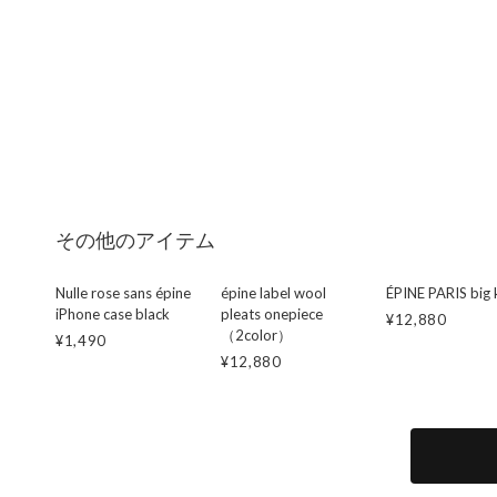
その他のアイテム
Nulle rose sans épine
épine label wool
ÉPINE PARIS big 
iPhone case black
pleats onepiece
¥12,880
（2color）
¥1,490
¥12,880