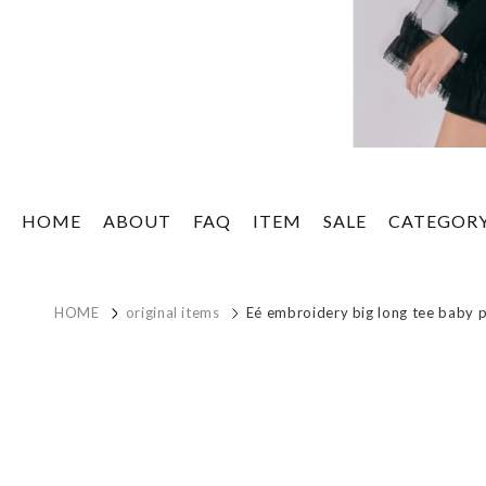
HOME
ABOUT
FAQ
ITEM
SALE
CATEGOR
HOME
original items
Eé embroidery big long tee baby 