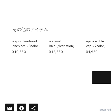
その他のアイテム
é sport line hood
é animal
épine emblem
onepiece（3color）
knit（4variation）
cap（2color）
¥10,880
¥12,880
¥4,980