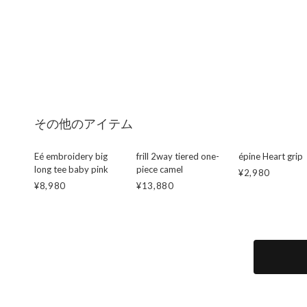
その他のアイテム
Eé embroidery big
frill 2way tiered one-
épine Heart grip
long tee baby pink
piece camel
¥2,980
¥8,980
¥13,880