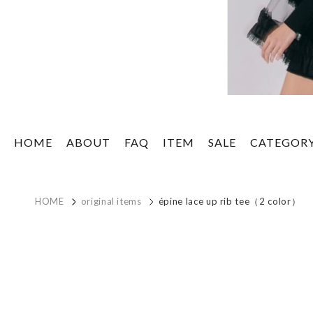
HOME
ABOUT
FAQ
ITEM
SALE
CATEGOR
HOME
original items
épine lace up rib tee（2 color）